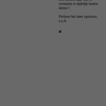
versturen is tijdelijk buiten
dienst !
Probeer het later opnieuw,
a.u.b.
❌