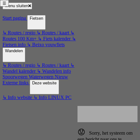
☰
Menu sluiten
❌
Start pagina
Fietsen
↳ Routes / regio
↳ Routes / kaart
↳
Routes 100 Km+
↳ Fiets kalender
↳
Fietsen info
↳ Beixo vouwfiets
Wandelen
↳ Routes / regio
↳ Routes / kaart
↳
Wandel kalender
↳ Wandelen info
Spoorwegen
Waterwegen
Nieuw
Externe links
Deze website
↳ Info website
↳ Info LINUX PC
😟
Sorry, het systeem om
een bericht naar ons te